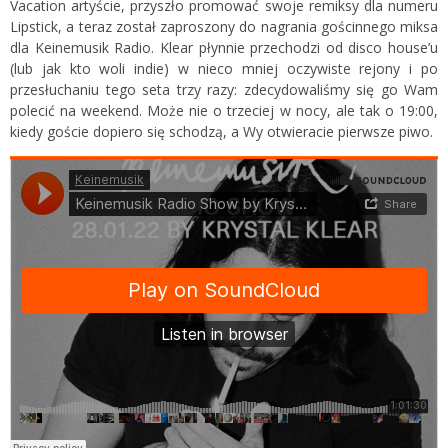
Vacation artyście, przyszło promować swoje remiksy dla numeru
Lipstick, a teraz został zaproszony do nagrania gościnnego miksa
dla Keinemusik Radio. Klear płynnie przechodzi od disco house’u
(lub jak kto woli indie) w nieco mniej oczywiste rejony i po
przesłuchaniu tego seta trzy razy: zdecydowaliśmy się go Wam
polecić na weekend. Może nie o trzeciej w nocy, ale tak o 19:00,
kiedy goście dopiero się schodzą, a Wy otwieracie pierwsze piwo.