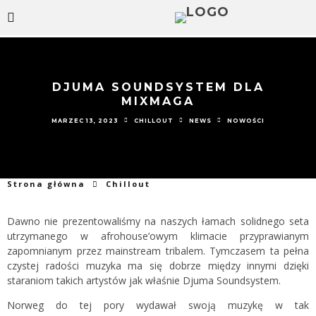
DJUMA SOUNDSYSTEM DLA
MIXMAGA
MARZEC 13, 2023
CHILLOUT
NEWS
NOWOŚCI
Strona główna
Chillout
Dawno nie prezentowaliśmy na naszych łamach solidnego seta
utrzymanego w afrohouse’owym klimacie przyprawianym
zapomnianym przez mainstream tribalem. Tymczasem ta pełna
czystej radości muzyka ma się dobrze między innymi dzięki
staraniom takich artystów jak właśnie Djuma Soundsystem.
Norweg do tej pory wydawał swoją muzykę w tak