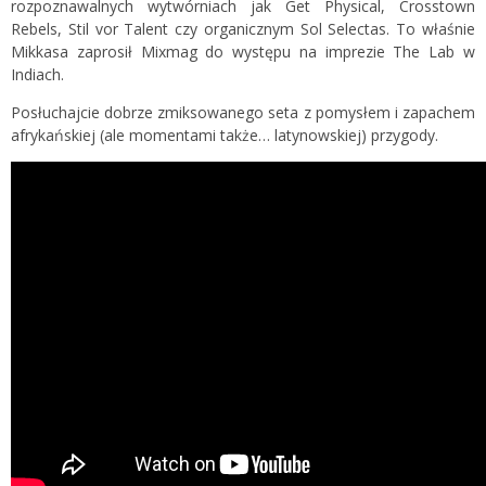
rozpoznawalnych wytwórniach jak Get Physical, Crosstown
Rebels, Stil vor Talent czy organicznym Sol Selectas. To właśnie
Mikkasa zaprosił Mixmag do występu na imprezie The Lab w
Indiach.
Posłuchajcie dobrze zmiksowanego seta z pomysłem i zapachem
afrykańskiej (ale momentami także… latynowskiej) przygody.