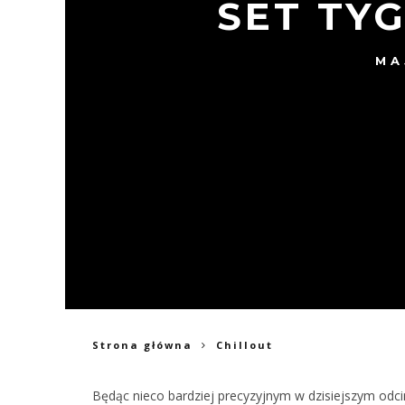
SET TY
MA
Strona główna
Chillout
Będąc nieco bardziej precyzyjnym w dzisiejszym odc