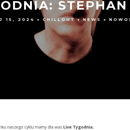
GODNIA: STEPHAN
J 15, 2024
CHILLOUT
NEWS
NOWO
inku naszego cyklu mamy dla was
Live Tygodnia.