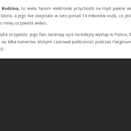
 Bodzina,
to wielu fanom elektroniki przychodzi na myśl piękne wi
 Gloria, a jego live obejrzało w sieci ponad 14 milionów osób, co j
was mniej oczywiste wideo…
yba oczywiste. Jego fa
ni zacierają ręce na kolejny występ w Polsce, 
 się kilka numerów, którymi czarował publiczność podczas Fairground
23.