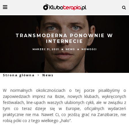
TRANSMODERNA PONOWNIE W
INTERNECIE
MARZEC 31, 2021
NEWS
NOWOŚCI
Strona główna
News
W normalnych okolicznościach o tej porze pisalibyśmy o
zapowiedziach imprez na Ibizie, nowych klubach, wykręconych
festiwalach, line-upach waszych ulubionych cykli, ale w związku z
tym co teraz dzieje się w Europie, oficjalnych wydarzeń
praktycznie nie ma. Nawet Ci, co jeżdżą grać na Zanzibarze, nie
robią póki co z tego wielkiego „halo”.