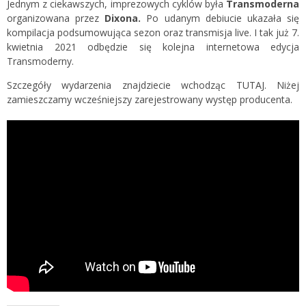
Jednym z ciekawszych, imprezowych cyklów była
Transmoderna
organizowana przez
Dixona.
Po udanym debiucie ukazała się
kompilacja podsumowująca sezon oraz transmisja live. I tak już 7.
kwietnia 2021 odbędzie się kolejna internetowa edycja
Transmoderny.
Szczegóły wydarzenia znajdziecie wchodząc
TUTAJ.
Niżej
zamieszczamy wcześniejszy zarejestrowany występ producenta.