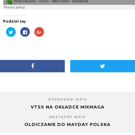
Podziel się:
Udostępnij
Kliknij,
Kliknij,
na
aby
aby
Twitterze(Otwiera
udostępnić
udostępnić
się
na
na
w
Facebooku(Otwiera
Google+
nowym
się
(Otwiera
oknie)
w
się
nowym
w
oknie)
nowym
oknie)
POPRZEDNI WPIS
VTSS NA OKŁADCE MIXMAGA
NASTĘPNY WPIS
OLDICZANIE DO MAYDAY POLSKA