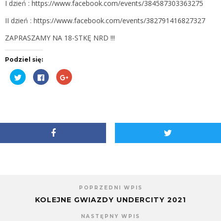
I dzień :
https://www.facebook.com/events/384587303363275
II dzień :
https://www.facebook.com/events/382791416827327
ZAPRASZAMY NA 18-STKĘ NRD !!!
Podziel się:
Udostępnij
Kliknij,
Kliknij,
na
aby
aby
Twitterze(Otwiera
udostępnić
udostępnić
się
na
na
w
Facebooku(Otwiera
Google+
nowym
się
(Otwiera
oknie)
w
się
nowym
w
oknie)
nowym
oknie)
POPRZEDNI WPIS
KOLEJNE GWIAZDY UNDERCITY 2021
NASTĘPNY WPIS