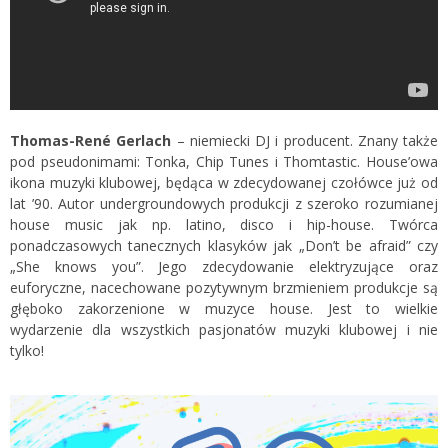
Thomas-René Gerlach
– niemiecki DJ i producent. Znany także
pod pseudonimami: Tonka, Chip Tunes i Thomtastic. House’owa
ikona muzyki klubowej, będąca w zdecydowanej czołówce już od
lat ’90. Autor undergroundowych produkcji z szeroko rozumianej
house music jak np. latino, disco i hip-house. Twórca
ponadczasowych tanecznych klasyków jak „Don’t be afraid” czy
„She knows you”. Jego zdecydowanie elektryzujące oraz
euforyczne, nacechowane pozytywnym brzmieniem produkcje są
głęboko zakorzenione w muzyce house. Jest to wielkie
wydarzenie dla wszystkich pasjonatów muzyki klubowej i nie
tylko!