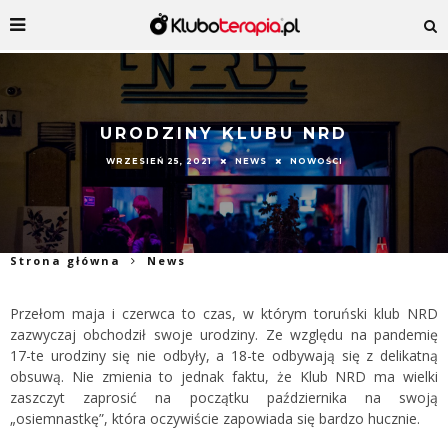
URODZINY KLUBU NRD
WRZESIEŃ 25, 2021
NEWS
NOWOŚCI
Strona główna
News
Przełom maja i czerwca to czas, w którym toruński klub NRD
zazwyczaj obchodził swoje urodziny. Ze względu na pandemię
17-te urodziny się nie odbyły, a 18-te odbywają się z delikatną
obsuwą. Nie zmienia to jednak faktu, że Klub NRD ma wielki
zaszczyt zaprosić na początku października na swoją
„osiemnastkę”, która oczywiście zapowiada się bardzo hucznie.