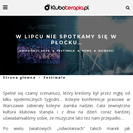
W LIPCU NIE SPOTKAMY SIĘ W
PŁOCKU…
KWIECIEŃ 17, 2020
FESTIWALE
NEWS
NOWOŚCI
Strona główna
Festiwale
Spełnił się czarny scenariusz, który kreślony był przez mgłę od
kilku epidemicznych tygodni… Kolejne konferencje prasowe w
Warszawie zabierały kolejne ziarnka nadziei. Cała zewnętrzna
kultura klubowa stanęła i z dnia na dzień coraz bardziej
uświadamialiśmy sobie, że muzyczne lato też nam przepadło…
Po wielu światowych „odwołaniach” takich marek jak