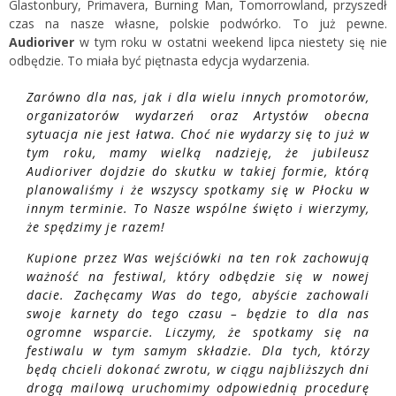
Glastonbury, Primavera, Burning Man, Tomorrowland, przyszedł
czas na nasze własne, polskie podwórko. To już pewne.
Audioriver
w tym roku w ostatni weekend lipca niestety się nie
odbędzie. To miała być piętnasta edycja wydarzenia.
Zarówno dla nas, jak i dla wielu innych promotorów,
organizatorów wydarzeń oraz Artystów obecna
sytuacja nie jest łatwa. Choć nie wydarzy się to już w
tym roku, mamy wielką nadzieję, że jubileusz
Audioriver dojdzie do skutku w takiej formie, którą
planowaliśmy i że wszyscy spotkamy się w Płocku w
innym terminie. To Nasze wspólne święto i wierzymy,
że spędzimy je razem!
Kupione przez Was wejściówki na ten rok zachowują
ważność na festiwal, który odbędzie się w nowej
dacie. Zachęcamy Was do tego, abyście zachowali
swoje karnety do tego czasu – będzie to dla nas
ogromne wsparcie. Liczymy, że spotkamy się na
festiwalu w tym samym składzie. Dla tych, którzy
będą chcieli dokonać zwrotu, w ciągu najbliższych dni
drogą mailową uruchomimy odpowiednią procedurę