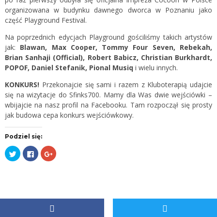
organizowana w budynku dawnego dworca w Poznaniu jako
część Playground Festival.
Na poprzednich edycjach Playground gościliśmy takich artystów
jak:
Blawan, Max Cooper, Tommy Four Seven, Rebekah,
Brian Sanhaji (Official), Robert Babicz, Christian Burkhardt,
POPOF, Daniel Stefanik, Pional Musiq
i wielu innych.
KONKURS!
Przekonajcie się sami i razem z Kluboterapią udajcie
się na wizytacje do Sfinks700. Mamy dla Was dwie wejściówki –
wbijajcie na nasz profil na
Facebooku.
Tam rozpoczął się prosty
jak budowa cepa konkurs wejściówkowy.
Podziel się:
Udostępnij
Kliknij,
Kliknij,
na
aby
aby
Twitterze(Otwiera
udostępnić
udostępnić
się
na
na
w
Facebooku(Otwiera
Google+
nowym
się
(Otwiera
oknie)
w
się
nowym
w
oknie)
nowym
oknie)