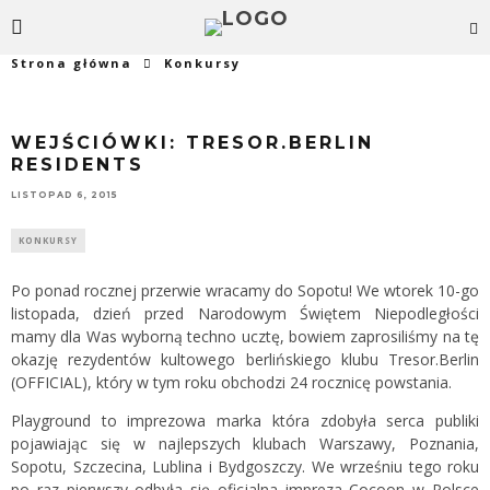
Strona główna
Konkursy
WEJŚCIÓWKI: TRESOR.BERLIN
RESIDENTS
LISTOPAD 6, 2015
KONKURSY
Po ponad rocznej przerwie wracamy do Sopotu! We wtorek 10-go
listopada, dzień przed Narodowym Świętem Niepodległości
mamy dla Was wyborną techno ucztę, bowiem zaprosiliśmy na tę
okazję rezydentów kultowego berlińskiego klubu Tresor.Berlin
(OFFICIAL), który w tym roku obchodzi 24 rocznicę powstania.
Playground to imprezowa marka która zdobyła serca publiki
pojawiając się w najlepszych klubach Warszawy, Poznania,
Sopotu, Szczecina, Lublina i Bydgoszczy. We wrześniu tego roku
po raz pierwszy odbyła się oficjalna impreza Cocoon w Polsce