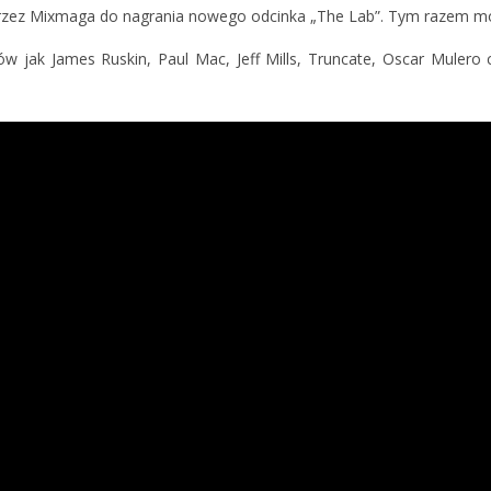
przez Mixmaga do nagrania nowego odcinka „The Lab”. Tym razem mo
ów jak James Ruskin, Paul Mac, Jeff Mills, Truncate, Oscar Mulero