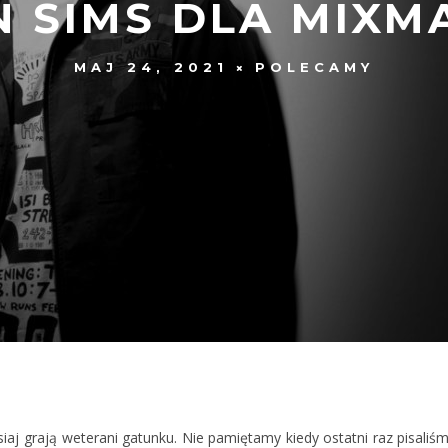
N SIMS DLA MIXM
MAJ 24, 2021
POLECAMY
iaj grają weterani gatunku. Nie pamiętamy kiedy ostatni raz pisaliś