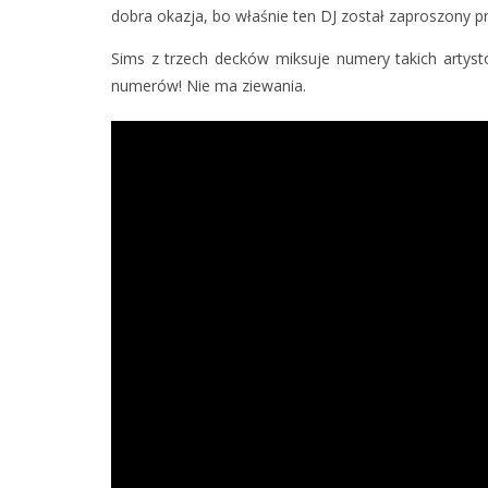
dobra okazja, bo właśnie ten DJ został zaproszony 
Sims z trzech decków miksuje numery takich artyst
numerów! Nie ma ziewania.