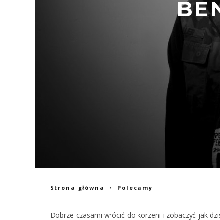
BE
Strona główna
Polecamy
Dobrze czasami wrócić do korzeni i zobaczyć jak dzis