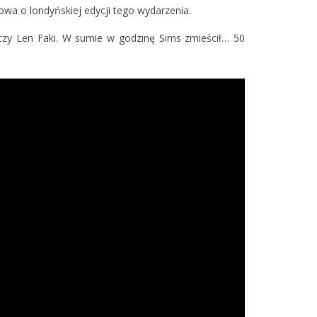
wa o londyńskiej edycji tego wydarzenia.
 czy Len Faki. W sumie w godzinę Sims zmieścił… 50