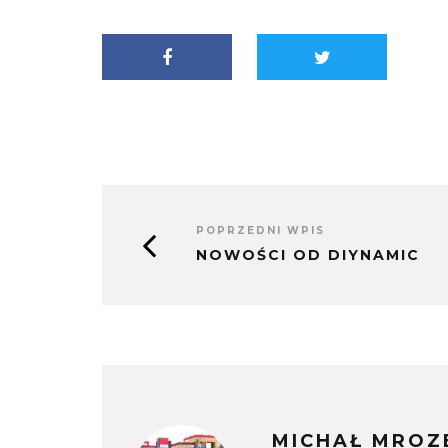
nowym
w
oknie)
nowym
oknie)
POPRZEDNI WPIS
NOWOŚCI OD DIYNAMIC
MICHAŁ MROZ