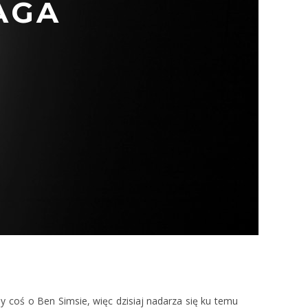
AGA
my coś o Ben Simsie, więc dzisiaj nadarza się ku temu