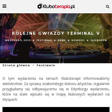
KOLEJNE GWIAZDY TERMINAL V
WRZESIEŃ 6, 2022
FESTIWALE
NEWS
NOWOŚCI
SLIDESHOW
Strona główna
Festiwale
O tym wydarzeniu na łamach Kluboterapii informowaliśmy
wielokrotnie. Za sprawą znakomitego doboru artystów, regularnie
przyglądamy się odbywającemu się w Edynburgu wydarzeniu,
które na stałe wpisało się w mapę klubowych wydarzeń na
Wyspach.