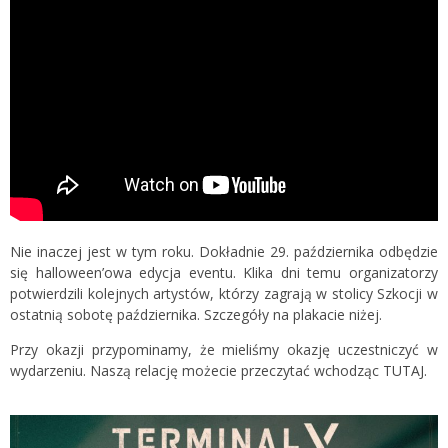
Nie inaczej jest w tym roku. Dokładnie 29. października odbędzie
się halloween’owa edycja eventu. Klika dni temu organizatorzy
potwierdzili kolejnych artystów, którzy zagrają w stolicy Szkocji w
ostatnią sobotę października. Szczegóły na plakacie niżej.
Przy okazji przypominamy, że mieliśmy okazję uczestniczyć w
wydarzeniu. Naszą relację możecie przeczytać wchodząc
TUTAJ.